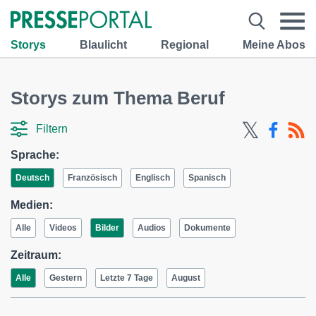
Storys
Blaulicht
Regional
Meine Abos
Storys zum Thema Beruf
Filtern
Sprache:
Deutsch
Französisch
Englisch
Spanisch
Medien:
Alle
Videos
Bilder
Audios
Dokumente
Zeitraum:
Alle
Gestern
Letzte 7 Tage
August