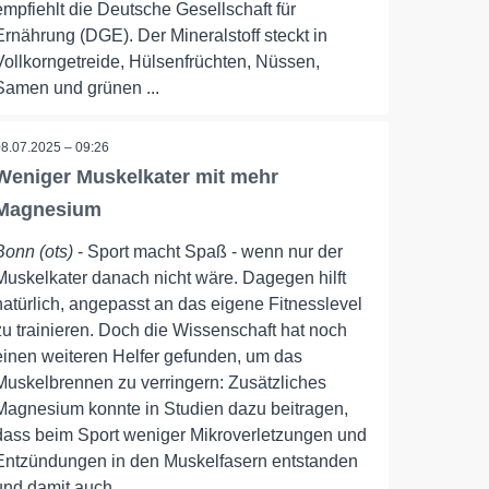
empfiehlt die Deutsche Gesellschaft für
Ernährung (DGE). Der Mineralstoff steckt in
Vollkorngetreide, Hülsenfrüchten, Nüssen,
Samen und grünen ...
08.07.2025 – 09:26
Weniger Muskelkater mit mehr
Magnesium
Bonn (ots)
- Sport macht Spaß - wenn nur der
Muskelkater danach nicht wäre. Dagegen hilft
natürlich, angepasst an das eigene Fitnesslevel
zu trainieren. Doch die Wissenschaft hat noch
einen weiteren Helfer gefunden, um das
Muskelbrennen zu verringern: Zusätzliches
Magnesium konnte in Studien dazu beitragen,
dass beim Sport weniger Mikroverletzungen und
Entzündungen in den Muskelfasern entstanden
und damit auch ...