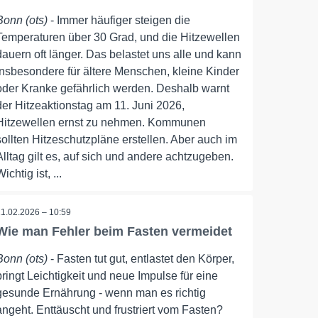
Bonn (ots)
- Immer häufiger steigen die
Temperaturen über 30 Grad, und die Hitzewellen
dauern oft länger. Das belastet uns alle und kann
insbesondere für ältere Menschen, kleine Kinder
oder Kranke gefährlich werden. Deshalb warnt
der Hitzeaktionstag am 11. Juni 2026,
Hitzewellen ernst zu nehmen. Kommunen
sollten Hitzeschutzpläne erstellen. Aber auch im
Alltag gilt es, auf sich und andere achtzugeben.
Wichtig ist, ...
11.02.2026 – 10:59
Wie man Fehler beim Fasten vermeidet
Bonn (ots)
- Fasten tut gut, entlastet den Körper,
bringt Leichtigkeit und neue Impulse für eine
gesunde Ernährung - wenn man es richtig
angeht. Enttäuscht und frustriert vom Fasten?