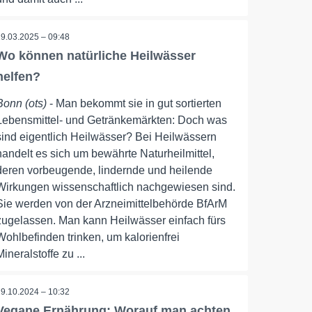
19.03.2025 – 09:48
Wo können natürliche Heilwässer
helfen?
Bonn (ots)
- Man bekommt sie in gut sortierten
Lebensmittel- und Getränkemärkten: Doch was
sind eigentlich Heilwässer? Bei Heilwässern
handelt es sich um bewährte Naturheilmittel,
deren vorbeugende, lindernde und heilende
Wirkungen wissenschaftlich nachgewiesen sind.
Sie werden von der Arzneimittelbehörde BfArM
zugelassen. Man kann Heilwässer einfach fürs
Wohlbefinden trinken, um kalorienfrei
Mineralstoffe zu ...
29.10.2024 – 10:32
Vegane Ernährung: Worauf man achten