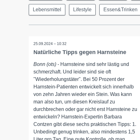
Lebensmittel
Lifestyle
Essen&Trinken
25.09.2024 – 10:32
Natürliche Tipps gegen Harnsteine
Bonn (ots)
- Harnsteine sind sehr lästig und
schmerzhaft. Und leider sind sie oft
"Wiederholungstäter". Bei 50 Prozent der
Harnstein-Patienten entwickelt sich innerhalb
von zehn Jahren wieder ein Stein. Was kann
man also tun, um diesen Kreislauf zu
durchbrechen oder gar nicht erst Harnsteine zu
entwickeln? Harnstein-Expertin Barbara
Contzen gibt diese sechs praktischen Tipps: 1.
Unbedingt genug trinken, also mindestens 1,5
Liter pro Tag. Eine gute Kontrolle, ob man ...