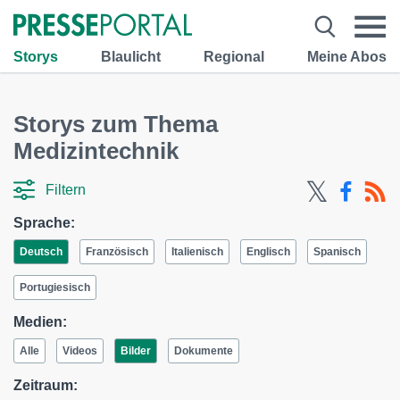
Storys
Blaulicht
Regional
Meine Abos
Storys zum Thema
Medizintechnik
Filtern
Sprache:
Deutsch
Französisch
Italienisch
Englisch
Spanisch
Portugiesisch
Medien:
Alle
Videos
Bilder
Dokumente
Zeitraum: