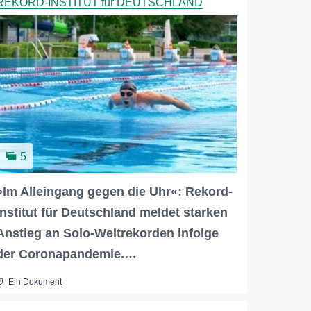
REKORD-INSTITUT für DEUTSCHLAND
5
»Im Alleingang gegen die Uhr«: Rekord-
Institut für Deutschland meldet starken
Anstieg an Solo-Weltrekorden infolge
der Coronapandemie.…
Ein Dokument