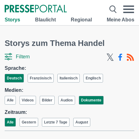
Storys
Blaulicht
Regional
Meine Abos
Storys zum Thema Handel
Filtern
Sprache:
Deutsch
Französisch
Italienisch
Englisch
Medien:
Alle
Videos
Bilder
Audios
Dokumente
Zeitraum:
Alle
Gestern
Letzte 7 Tage
August