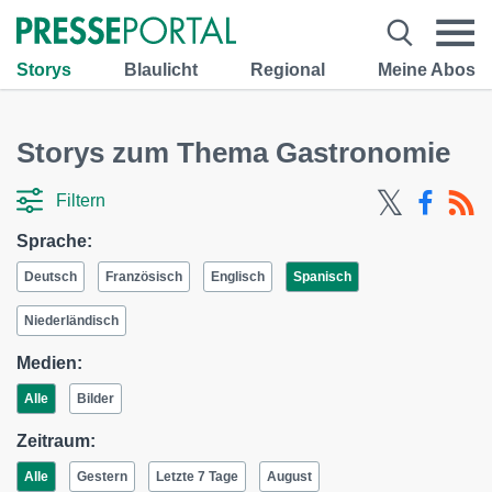
Storys
Blaulicht
Regional
Meine Abos
Storys zum Thema Gastronomie
Filtern
Sprache:
Deutsch
Französisch
Englisch
Spanisch
Niederländisch
Medien:
Alle
Bilder
Zeitraum:
Alle
Gestern
Letzte 7 Tage
August