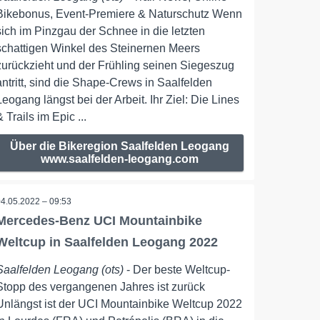
Bikebonus, Event-Premiere & Naturschutz Wenn
sich im Pinzgau der Schnee in die letzten
schattigen Winkel des Steinernen Meers
zurückzieht und der Frühling seinen Siegeszug
antritt, sind die Shape-Crews in Saalfelden
Leogang längst bei der Arbeit. Ihr Ziel: Die Lines
& Trails im Epic ...
Über die Bikeregion Saalfelden Leogang
www.saalfelden-leogang.com
04.05.2022 – 09:53
Mercedes-Benz UCI Mountainbike
Weltcup in Saalfelden Leogang 2022
Saalfelden Leogang (ots)
- Der beste Weltcup-
Stopp des vergangenen Jahres ist zurück
Unlängst ist der UCI Mountainbike Weltcup 2022