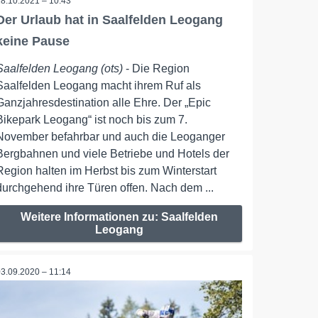
18.10.2021 – 10:43
Der Urlaub hat in Saalfelden Leogang
keine Pause
Saalfelden Leogang (ots)
- Die Region
Saalfelden Leogang macht ihrem Ruf als
Ganzjahresdestination alle Ehre. Der „Epic
Bikepark Leogang“ ist noch bis zum 7.
November befahrbar und auch die Leoganger
Bergbahnen und viele Betriebe und Hotels der
Region halten im Herbst bis zum Winterstart
durchgehend ihre Türen offen. Nach dem ...
Weitere Informationen zu: Saalfelden
Leogang
03.09.2020 – 11:14