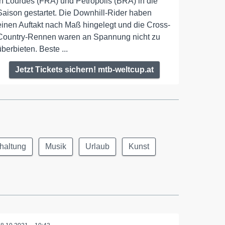
in Lourdes (FRA) und Petrópolis (BRA) in die
Saison gestartet. Die Downhill-Rider haben
einen Auftakt nach Maß hingelegt und die Cross-
Country-Rennen waren an Spannung nicht zu
überbieten. Beste ...
Jetzt Tickets sichern! mtb-weltcup.at
haltung
Musik
Urlaub
Kunst