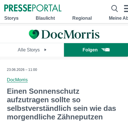
Storys
Blaulicht
Regional
Meine A
Alle Storys
Folgen
23.06.2026 – 11:00
DocMorris
Einen Sonnenschutz
aufzutragen sollte so
selbstverständlich sein wie das
morgendliche Zähneputzen