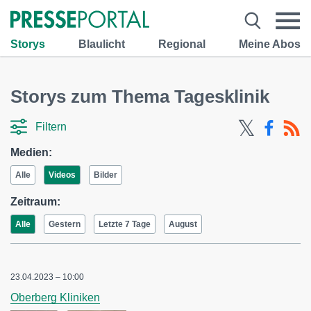
Storys
Blaulicht
Regional
Meine Abos
Storys zum Thema Tagesklinik
Filtern
Medien:
Alle
Videos
Bilder
Zeitraum:
Alle
Gestern
Letzte 7 Tage
August
23.04.2023 – 10:00
Oberberg Kliniken