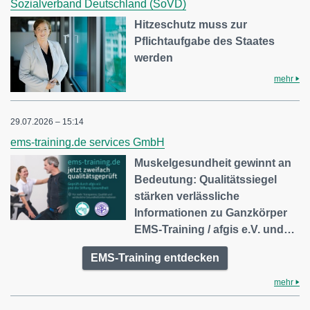
Sozialverband Deutschland (SoVD)
Hitzeschutz muss zur
Pflichtaufgabe des Staates
werden
mehr
29.07.2026 – 15:14
ems-training.de services GmbH
Muskelgesundheit gewinnt an
Bedeutung: Qualitätssiegel
stärken verlässliche
Informationen zu Ganzkörper
EMS-Training / afgis e.V. und…
EMS-Training entdecken
mehr