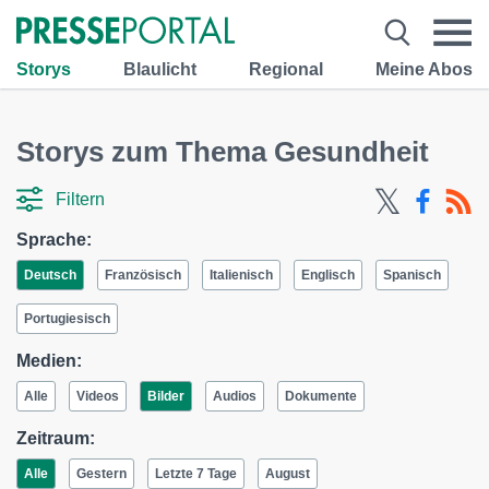
Storys
Blaulicht
Regional
Meine Abos
Storys zum Thema Gesundheit
Filtern
Sprache:
Deutsch
Französisch
Italienisch
Englisch
Spanisch
Portugiesisch
Medien:
Alle
Videos
Bilder
Audios
Dokumente
Zeitraum:
Alle
Gestern
Letzte 7 Tage
August