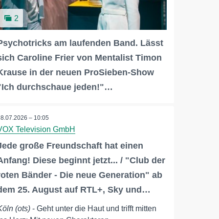
2
Psychotricks am laufenden Band. Lässt
sich Caroline Frier von Mentalist Timon
Krause in der neuen ProSieben-Show
"Ich durchschaue jeden!"…
28.07.2026 – 10:05
VOX Television GmbH
Jede große Freundschaft hat einen
Anfang! Diese beginnt jetzt... / "Club der
roten Bänder - Die neue Generation" ab
dem 25. August auf RTL+, Sky und…
Köln (ots)
- Geht unter die Haut und trifft mitten