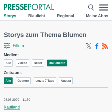
Storys
Blaulicht
Regional
Meine Abos
Storys zum Thema Blumen
Filtern
Medien:
Alle
Videos
Bilder
Dokumente
Zeitraum:
Alle
Gestern
Letzte 7 Tage
August
08.05.2020 – 11:50
Kaufland