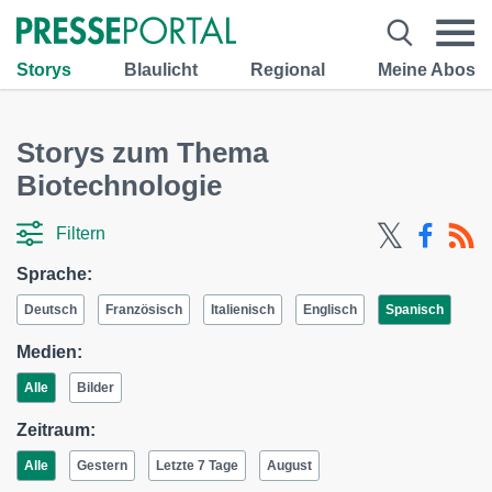
Storys
Blaulicht
Regional
Meine Abos
Storys zum Thema
Biotechnologie
Filtern
Sprache:
Deutsch
Französisch
Italienisch
Englisch
Spanisch
Medien:
Alle
Bilder
Zeitraum:
Alle
Gestern
Letzte 7 Tage
August