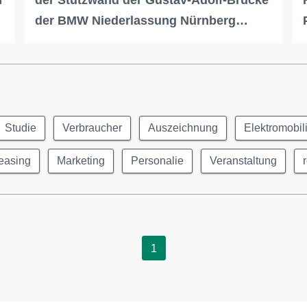
m
der Stützwand der Gustav-Adolf-Brücke
der BMW Niederlassung Nürnberg…
Studie
Verbraucher
Auszeichnung
Elektromobili
easing
Marketing
Personalie
Veranstaltung
1