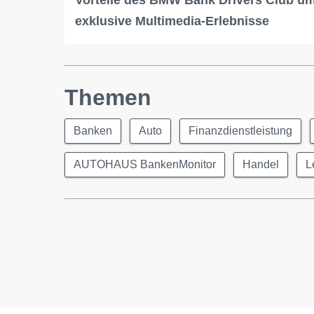
Vorteile des BMW Bank Drivers Club u
exklusive Multimedia-Erlebnisse
Themen
Banken
Auto
Finanzdienstleistung
AUTOHAUS BankenMonitor
Handel
L