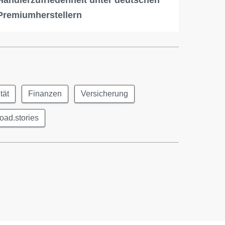
Händlerzufriedenheit unter deutschen
Premiumherstellern
tät
Finanzen
Versicherung
road.stories